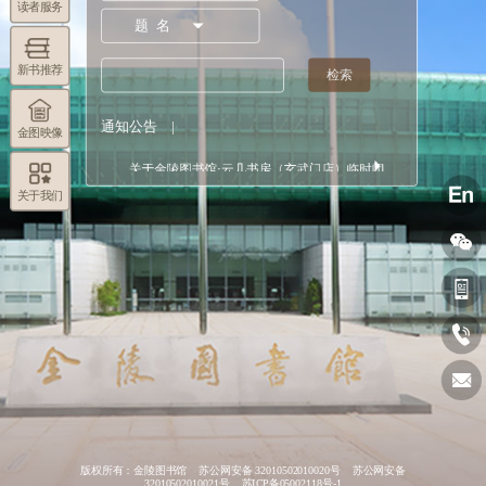
读者服务
关于金陵图书馆恢复开馆的通告
（2026/07/13）
新书推荐
关于金陵图书馆临时闭馆的通告 （2026/07/11）
通知公告
|
金图映像
关于金陵图书馆·云几书房（玄武门店）临时闭...
（2026/06/22）
关于我们
金陵图书馆2026年端午节期间开放安排
（2026/06/12）
关于金陵图书馆编外人员面试成绩的公示
（2026/05/28）
金陵图书馆招聘编外人员公告 （2026/05/12）
金陵图书馆2026年劳动节期间开放安排
（2026/04/23）
金陵图书馆2026年清明期间开放安排
版权所有：金陵图书馆
苏公网安备 32010502010020号
苏公网安备
（2026/03/26）
32010502010021号
苏ICP备05002118号-1