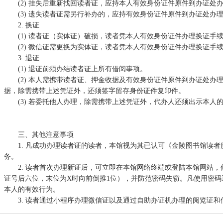
(2
)
挂失后重新找回读者证，应持本人有效身份证件原件到办证处
(3
)
遗失读者证需另行补办的，应持有效身份证件原件到办证处办
2. 换证
(
1)
读者证（实体证）破损，读者凭本人有效身份证件办理换证手续
(2
)
微信证需更换为实体证，读者凭本人有效身份证件办理换证手
3. 退证
(
1)
退证前须办结读者证上所有借阅事项。
(2
)
本人需携带读者证、押金收据及有效身份证件原件到办证处办理
据，除需携带上述凭证外，还须签字留存身份证件复印件。
(3
)
若委托他人办理，除需携带上述凭证外，代办人还须出示本人
三、其他注意事项
1. 凡成功办理读者证的读者，本馆视为其已认可
《金陵图书馆读者
务。
2. 读者首次办理新证后，可立即在本馆网络终端或登陆本馆网站
证号后六位，末位为X时向前倒推1位），并防范密码失窃。凡使用密
本人的有效行为。
3. 读者通过小程序办理微信证以及通过自助办证机办理的阅览证