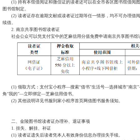
(
1)
持有本馆借阅证和微信证的读者还可以在全市各区图书馆借阅图
图书馆制定。
(
2)
读者证存在逾期文献或读者证过期等任一情形，均不可办理借阅
续借。
2
.
南京共享图书馆读者证
社会公众可以凭支付宝中的芝麻信用分值免费申请南京共享图书馆
(
1)
领取方式：支付宝小程序—搜索“借书”生活号—选择城市“南京
角“我的”—立即绑定—芝麻信用借书。
(
2)
其他说明详见书服到家小程序首页网借图书服务须知。
二、金陵图书馆读者证办理补、退证事项
1. 挂失、解挂、补证
(
1)
读者证遗失后读者凭本人有效身份信息办理挂失手续。