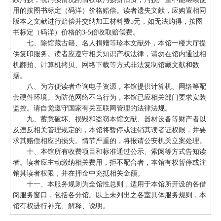
用的按图书标定（码洋）价格赔偿。读者遗失文献，应购置相同
版本之文献进行赔偿并交纳加工材料费5元，如无法购得，按图
书标定（码洋）价格的3-5倍收取赔偿费。
七、除馆藏古籍、名人捐赠等珍本文献外，本馆一楼大厅提
供复印服务。读者应遵守相关知识产权法律，请勿在馆内通过相
机翻拍、计算机拷贝、网络下载等方式非法复制馆藏文献和数
据。
八、为方便读者查询电子资源，本馆提供计算机、网络等配
套硬件环境。为防范网络不当行为，本馆已应相关部门要求安装
监控。请自觉遵守国家有关互联网管理的法律法规。
九、蓄意破坏、损毁和盗窃本馆文献、器材设备等财产者以
及违反相关管理规定的，本馆将暂停或注销其读者证权限，并要
求其赔偿相应的损失。情节严重的，将报请公安机关立案处理。
十、本馆所有收费项目和标准通过公示、索阅等方式告知读
者。读者应主动缴纳相关费用，拒不配合者，本馆有权暂停或注
销其读者权限，并在押金中充抵相关金额。
十一、本服务规则为全馆性总则，适用于本馆所开设的各借
阅服务窗口，包括各分馆。以上未列出之各室具体服务规则，本
馆有权进行补充、解释、说明。