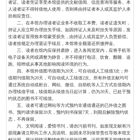
者证。读者凭证享受本馆提供的文献借阅、信息查询等服务。本
人读者证不得转借他人使用，否则将由持证者本人或其监护人承
担相应责任。
二、在本馆办理读者证业务不收取工本费。读者证遗失时，
持证人应立即办理挂失手续。如因持证人未及时挂失等原因，发
生读者证冒用致本馆蒙受损失，由持证人或其监护人负责赔偿。
读者按规定办理退证手续后，本馆将全额退还所缴押金。
三、读者在馆内应保持肃静，进入各阅览室内，应将手机等
电子设备关闭或调整为静音，并不得接打电话、饮食、酣睡、追
跑、喧哗或从事其他影响阅读环境的行为。
四、本馆外借图书借期为20天，可自动或人工续借3次；外
借期刊借期为20天，可自动或人工续借2次。所有外借文献均可
通过系统自动或柜台、网站、微信、自助机等人工方式在借期内
办理续借手续，续借期从续借当日起计算，仍为20天。已处于预
约状态的图书不可续借。
五、读者可通过网站等方式预约非通借通还的已外借之图
书。预约请求保留20天，预约到书保留7天，到期后解除预约状
态，不再保留。
六、文明阅读，爱惜书刊，请勿污损书刊。如发现文献有污
损现象请立即向工作人员说明。如因未尽到保管责任导致本馆文
献污损，视污损情况酌情收取污损折旧费，污损严重不能继续使