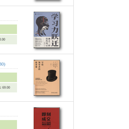
8.00
0)
：
69.00