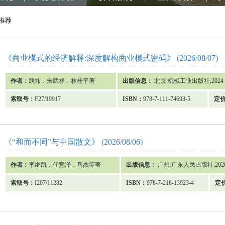
推荐
《商业模式的经济解释:深度解构商业模式密码》 (2026/08/07)
作者：
魏炜，朱武祥，林桂平著
出版信息：
北京:机械工业出版社,2024
索取号：
F27/19917
ISBN：
978-7-111-74693-5
定
《“和而不同”与中国散文》 (2026/08/06)
作者：
李继凯，任竞泽，马杰等著
出版信息：
广州:广东人民出版社,202
索取号：
I207/11282
ISBN：
978-7-218-13923-4
定