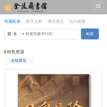
Toggle
navigat
馆藏检索
数字文献
通借通还
站内检索
检索
特色资源
在线展览