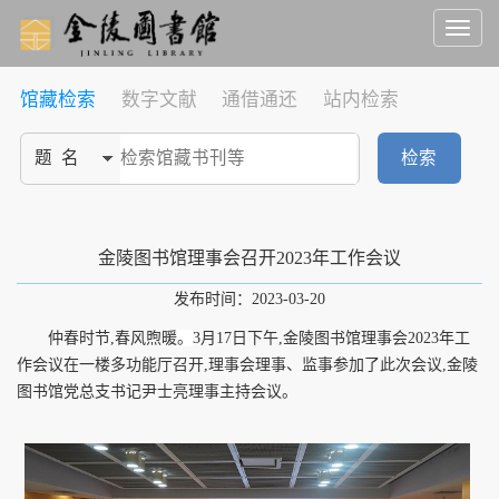
Toggl
naviga
馆藏检索
数字文献
通借通还
站内检索
检索
金陵图书馆理事会召开2023年工作会议
发布时间：2023-03-20
仲春时节
,
春风煦暖
。
3
月
17
日下午,金陵图书馆理事会
2023
年工
作会议在一楼多功能厅召开,理事会理事、监事参加了此次会议,金陵
图书馆党总支书记尹士亮理事主持会议。