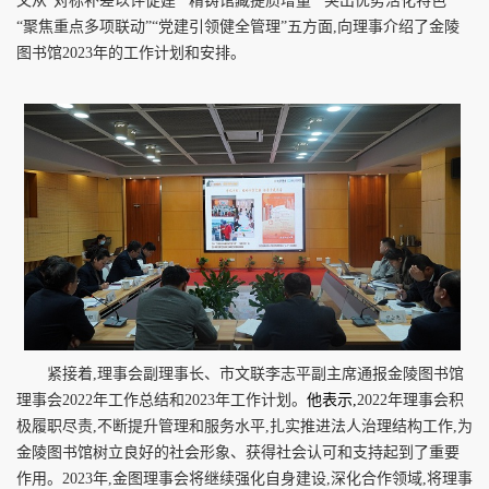
又从“对标补差以评促建”“精铸馆藏提质增量”“突出优势活化特色”
“聚焦重点多项联动”“党建引领健全管理”五方面,向理事介绍了金陵
图书馆
2023
年的工作计划和安排。
紧接着,理事会副理事长、市文联李志平副主席通报金陵图书馆
理事会
2022
年工作总结和
2023
年工作计划。
他表示,
2022
年理事会积
极履职尽责,不断提升管理和服务水平,扎实推进法人治理结构工作,为
金陵图书馆树立良好的社会形象、获得社会认可和支持起到了重要
作用。
2023
年,金图理事会将继续强化自身建设,深化合作领域,将理事