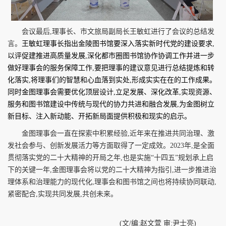
会议最后,理事长、市文旅局副局长王敏虹进行了会议的总结发
言。
王敏虹理事长指出金陵图书馆要深入落实新时代党的建设要求,
以评促建推进高质量发展,深化都市圈图书馆协作协调工作并进一步
做好理事会的服务保障工作,要把理事的建议意见进行总结提炼和转
化落实,将理事们的智慧和心血落到实处,形成实实在在的工作成果。
同时金图理事会需要优化顶层设计,立足发展、深化改革,实现资源、
服务和图书馆建设中传统与现代的协力共进和融合发展,为金图树立
新目标、注入新动能、开拓新局面提供积极和现实的启示。
金图理事会一直在探索中积累经验,近年来在推进共同治理
、激
发社会参与、创新发展活力等方面取得了一
定成效。
2023
年,是全面
贯彻落实党的二十大精神的开局之年,也是实施“十四五”规划承上启
下的关键一年,金图理事会将以党的二十大精神为指引,进一步推进治
理体系和治理能力的现代化,理事会和图书馆之间也将持续协同联动,
紧密配合,实现共同发展,共创未来。
(文/编:赵文萱 审:尹士亮)