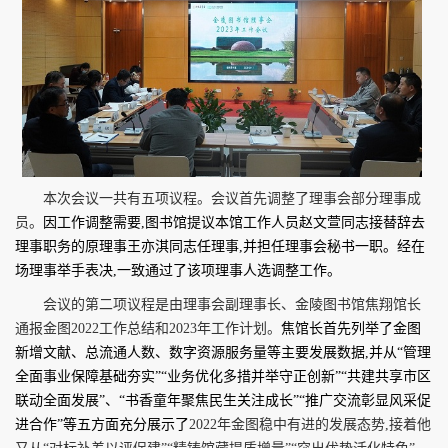
本次会议一共有五项议程。会议首先调整了理事会部分理事成
员。
因工作调整需要,图书馆提议本馆工作人员赵文萱同志接替辞去
理事职务的原理事王亦淇同志任理事,并担任理事会秘书一职。经在
场理事举手表决,一致通过了该项理事人选调整工作。
会议的第二项议程是由理事会副理事长、金陵图书馆焦翔馆长
通报金图
2022
工作总结和
2023
年工作计划。
焦馆长首先列举了金图
新增文献、总流通人数、数字资源服务量等主要发展数据,并从“管理
全面事业保障基础夯实”“业务优化多措并举守正创新”“共建共享市区
联动全面发展”、“书香童年聚焦民生关注成长”“推广交流彰显风采促
进合作”等五方面充分展示了
2022
年金图稳中有进的发展态势,接着他