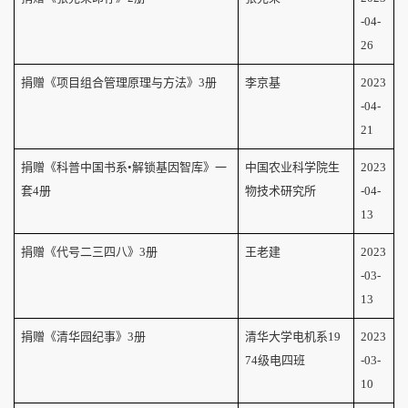
-04-
26
捐赠《项目组合管理原理与方法》
3
册
李京基
2023
-04-
21
捐赠《科普中国书系•解锁基因智库》一
中国农业科学院生
2023
套
4
册
物技术研究所
-04-
13
捐赠《代号二三四八》
3
册
王老建
2023
-03-
13
捐赠《清华园纪事》
3
册
清华大学电机系19
2023
74级电四班
-03-
10