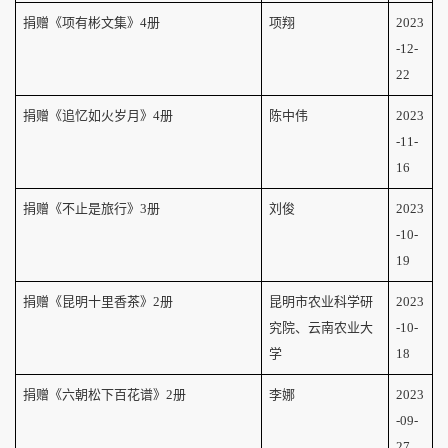
捐赠《项有彬文集》
4
册
项翔
2023
-12-
22
捐赠《追忆如火岁月》
4
册
陈中伟
2023
-11-
16
捐赠《不止是旅行》
3
册
刘俊
2023
-10-
19
捐赠《昆明十里香茶》
2
册
昆明市农业科学研
2023
究院、云南农业大
-10-
学
18
捐赠《六朝松下百花谱》
2
册
李娜
2023
-09-
27