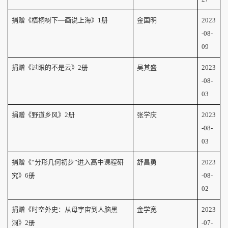
捐赠《梧桐树下—画说上海》
1
册
金国明
2023
-08-
09
捐赠《过眼的不是云》
2
册
吴其盛
2023
-08-
03
捐赠《野道乡风》
2
册
张学庆
2023
-08-
03
捐赠《“分形几何初步”进入高中课程研
舒昌勇
2023
究》
6
册
-08-
02
捐赠《时空外史：从母宇宙到人脑黑
金学宽
2023
洞》
2
册
-07-