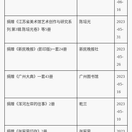
-06-
16
捐赠《江苏省美术馆艺术创作与研究系
陈培光
2023
列.第3辑.陈培光卷》等
5
册
-05-
31
捐赠《新民晚报》(影印版)一套
24
册
新民晚报社
2023
-05-
26
捐赠《广州大典》一套
43
册
广州图书馆
2023
-05-
16
捐赠《浑河左岸的往事》
2
册
乾兰
2023
-05-
10
捐赠《张宪荣印存》
2
册
张宪荣
2023