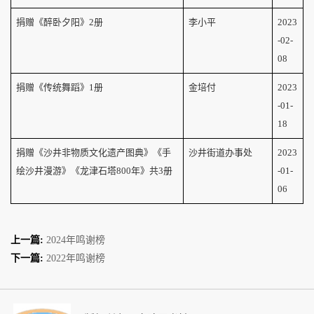
捐赠《醉卧夕阳》
2
册
李小平
2023
-02-
08
捐赠《传统舞蹈》
1
册
金培付
2023
-01-
18
捐赠《沙井非物质文化遗产图典》《手
沙井街道办事处
2023
绘沙井漫游》《龙津石塔800年》共
3
册
-01-
06
上一篇:
2024年鸣谢榜
下一篇:
2022年鸣谢榜