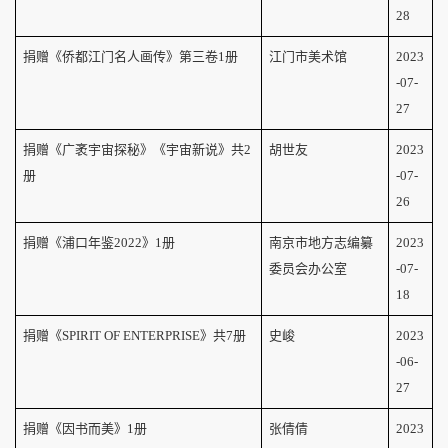
28
捐赠《侨都江门名人画传》第三卷
1
册
江门市美术馆
2023
-07-
27
捐赠《广袤宇宙探秘》《宇宙新说》共
2
胡世友
2023
册
-07-
26
捐赠《浦口年鉴2022》
1
册
南京市地方志编纂
2023
委员会办公室
-07-
18
捐赠《SPIRIT OF ENTERPRISE》共
7
册
史峻
2023
-06-
27
捐赠《因书而美》
1
册
张倩倩
2023