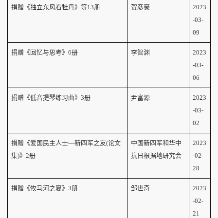
捐赠《独立东风看牡丹》等
13
册
贺彦豪
2023
-03-
09
捐赠《回忆与思考》
6
册
李智渊
2023
-03-
06
捐赠《低音提琴练习曲》
3
册
尹富源
2023
-03-
02
捐赠《爱国民主人士—新四军之友(论文
中国新四军和华中
2023
集)》
2
册
抗日根据地研究会
-02-
28
捐赠《牧马河之夏》
3
册
邹世奇
2023
-02-
21