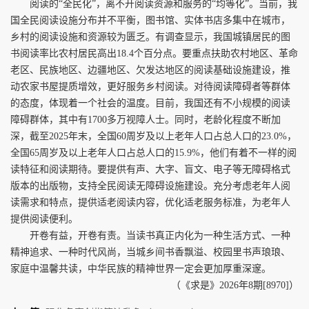
阅读的“全民化”，离不开阅读资源和服务的“均等化”。当前，我
国全民阅读设施分布并不平衡，图书馆、实体书店多集中在城市，
乡村的阅读设施和资源较为匮乏。有调查显示，我国城镇居民的图
书阅读率比农村居民高出18.4个百分点。要重点扶助农村地区、革命
老区、民族地区、边疆地区、欠发达地区的阅读基础设施建设，推
动农家书屋提质增效，更好服务乡村阅读。对待阅读障碍者等群体
的态度，体现着一个社会的温度。目前，我国还有不小规模的阅读
障碍群体，其中有1700多万视障人士。同时，老龄化程度不断加
深，截至2025年末，全国60周岁及以上老年人口占总人口的23.0%，
全国65周岁及以上老年人口占总人口的15.9%，他们有着不一样的阅
读特征和阅读期待。要提供有声、大字、盲文、电子等无障碍格式
版本的出版物，支持全民阅读无障碍设施建设。充分考虑老年人阅
读需求和特点，提供适老阅读内容，优化适老服务标准，为老年人
提供阅读便利。
开卷有益，开卷有责。当读书真正内化为一种生活方式、一种
精神追求、一种时代风尚，当城乡间书香飘溢、校园里书声琅琅、
家庭中温馨共读，中华民族的精神世界一定会更加厚重深邃。
（《求是》2026年8期[8970]）