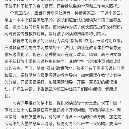
不仅不利于孩子的身心健康，还会给以后的学习和工作带来困扰。
“一个真正的人，应当在灵魂深处拥有一种精神家园。”而这个家园，
是由一本本书籍垒砌起来的。家长们应当认识阅读对于孩子涵养品
格、发展心智的长期价值，把阅读作为孩子成长道路上的“必修课”。
同时要言传身教作榜样，当好孩子阅读的陪伴者和引路人。
教育导向对孩子的阅读行为具有“指挥棒”作用。一段时期以来，
应试教育成为提高学习成绩的不二法门，阅读在教育体系中有意无
意被边缘化了。现在，这种情况正在逐步改善。比如，高考语文命
题不断释放出重视阅读积累的信号，其他学科也更加注重对阅读能
力的考查。同时，随着“双减”政策落地，孩子们有了更多阅读的时间
和精力。要鲜明树立鼓励阅读的教育导向，加大阅读在教学计划中
的分量，开设阅读课程，加强阅读辅导，开展丰富多彩的阅读活
动，在师生共读、书香氤氲的校园中让孩子们静心阅读、健康成
长。
向青少年推荐阅读书目、提供阅读指导十分重要。现在，图书
市场上还不同程度存在着质量良莠不齐的问题，有的内容注水、知
识错讹、编校质量堪忧，有的甚至隐含不正确的价值导向，加之充
斥网络的大量信息鱼龙混杂，极易对青少年产生不良影响。要适应