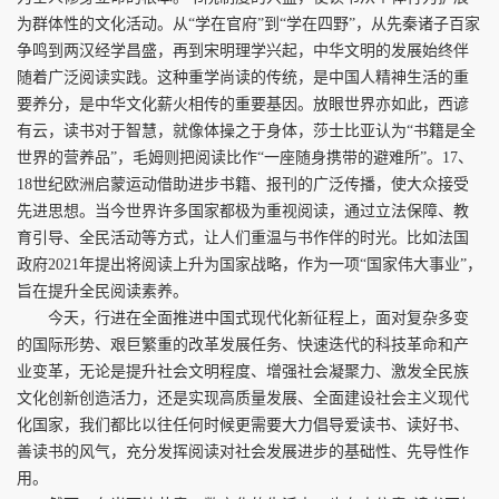
为群体性的文化活动。从“学在官府”到“学在四野”，从先秦诸子百家
争鸣到两汉经学昌盛，再到宋明理学兴起，中华文明的发展始终伴
随着广泛阅读实践。这种重学尚读的传统，是中国人精神生活的重
要养分，是中华文化薪火相传的重要基因。放眼世界亦如此，西谚
有云，读书对于智慧，就像体操之于身体，莎士比亚认为“书籍是全
世界的营养品”，毛姆则把阅读比作“一座随身携带的避难所”。17、
18世纪欧洲启蒙运动借助进步书籍、报刊的广泛传播，使大众接受
先进思想。当今世界许多国家都极为重视阅读，通过立法保障、教
育引导、全民活动等方式，让人们重温与书作伴的时光。比如法国
政府2021年提出将阅读上升为国家战略，作为一项“国家伟大事业”，
旨在提升全民阅读素养。
今天，行进在全面推进中国式现代化新征程上，面对复杂多变
的国际形势、艰巨繁重的改革发展任务、快速迭代的科技革命和产
业变革，无论是提升社会文明程度、增强社会凝聚力、激发全民族
文化创新创造活力，还是实现高质量发展、全面建设社会主义现代
化国家，我们都比以往任何时候更需要大力倡导爱读书、读好书、
善读书的风气，充分发挥阅读对社会发展进步的基础性、先导性作
用。