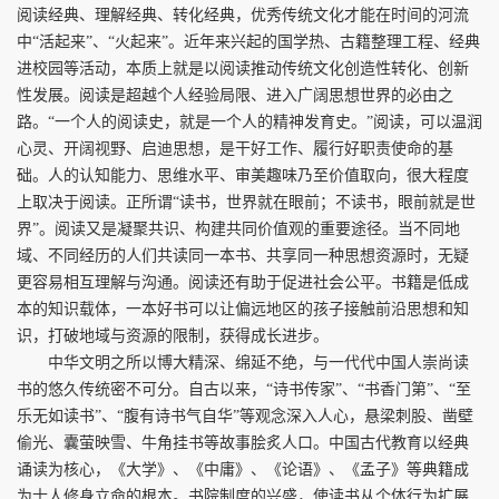
阅读经典、理解经典、转化经典，优秀传统文化才能在时间的河流
中“活起来”、“火起来”。近年来兴起的国学热、古籍整理工程、经典
进校园等活动，本质上就是以阅读推动传统文化创造性转化、创新
性发展。阅读是超越个人经验局限、进入广阔思想世界的必由之
路。“一个人的阅读史，就是一个人的精神发育史。”阅读，可以温润
心灵、开阔视野、启迪思想，是干好工作、履行好职责使命的基
础。人的认知能力、思维水平、审美趣味乃至价值取向，很大程度
上取决于阅读。正所谓“读书，世界就在眼前；不读书，眼前就是世
界”。阅读又是凝聚共识、构建共同价值观的重要途径。当不同地
域、不同经历的人们共读同一本书、共享同一种思想资源时，无疑
更容易相互理解与沟通。阅读还有助于促进社会公平。书籍是低成
本的知识载体，一本好书可以让偏远地区的孩子接触前沿思想和知
识，打破地域与资源的限制，获得成长进步。
中华文明之所以博大精深、绵延不绝，与一代代中国人崇尚读
书的悠久传统密不可分。自古以来，“诗书传家”、“书香门第”、“至
乐无如读书”、“腹有诗书气自华”等观念深入人心，悬梁刺股、凿壁
偷光、囊萤映雪、牛角挂书等故事脍炙人口。中国古代教育以经典
诵读为核心，《大学》、《中庸》、《论语》、《孟子》等典籍成
为士人修身立命的根本。书院制度的兴盛，使读书从个体行为扩展