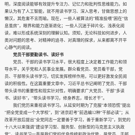
明，深度阅读能够有效提升专注力、记忆力和批判性思维能力。如
果认为有了人工智能，就不用读书学习、深入思考，甘做思想上的
懒汉，其危害不言而喻。现在，一些人被算法的“精准投喂”困在“信
息茧房”，眼界和能力逐渐退化；一些人沉迷于碎片化、浅表化阅
读，难以形成系统深刻的理解认知。须知，无论科技如何进步，人
类对问题的思考、对精神的追寻、对真理的探求，从来都离不开平
心静气的阅读。
党员干部要勤读书、读好书
党员、干部的读书学习水平，很大程度上决定着工作能力和领
导水平，关乎党和人民事业发展。群众看党员、党员看干部，党
员、干部带头读书学习，切实发挥榜样作用，可以更好激发全民阅
读的积极性。在这篇重要文章中，习近平总书记阐明了党员、干部
带头读书的重要性和现实针对性，明确要求广大党员、干部“多读
书、读好书”，“带头读书学习，修身养志，增长才干”。
我们党历来重视读书学习。从延安时期为了克服“本领恐慌”提出
“把全党变成一个大学校”，到“进京赶考”前选编12种“干部必读”；从
改革开放后提出“全党同志一定要善于学习，善于重新学习”，到党的
十八大以来强调“建设学习型、服务型、创新型的马克思主义执政
党”，读书学习一直是我们党的优良传统和政治优势，是党员、干部