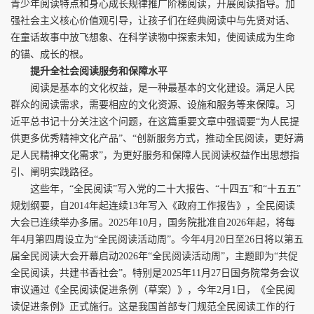
青少年阅读特点和身心成长规律推广阶梯阅读，开展阅读指导。加
强社会主义核心价值观引导，让孩子们在经典阅读中与先贤对话、
在童话故事中放飞想象、在科学读物中探索未知，使阅读成为生命
的锚、成长的根。
提升全社会阅读服务和保障水平
阅读是基本的文化权益，是一种最基本的文化建设。满足人民
群众的阅读需求，需要相应的文化资源、设施和服务等来保障。习
近平总书记十分关注这个问题，在这篇重要文章中强调要“为人民提
供更多优秀精神文化产品”、“创新服务方式，推动全民阅读，更好满
足人民精神文化需求”，为更好服务和保障人民阅读权益作出思想指
引、阐明实践路径。
这些年，“全民阅读”写入党的二十大报告、“十四五”和“十五五”
规划纲要，自2014年起连续13年写入《政府工作报告》，全民阅读
大会已连续举办多届。2025年10月，国务院批准自2026年起，将每
年4月第四周设立为“全民阅读活动周”。今年4月20日至26日将以第五
届全民阅读大会开幕启动2026年“全民阅读活动周”，主题即为“共促
全民阅读，共建书香社会”。特别是2025年11月27日国务院常务会议
审议通过《全民阅读促进条例（草案）》，今年2月1日，《全民阅
读促进条例》正式施行。这是我国首部专门规范全民阅读工作的行