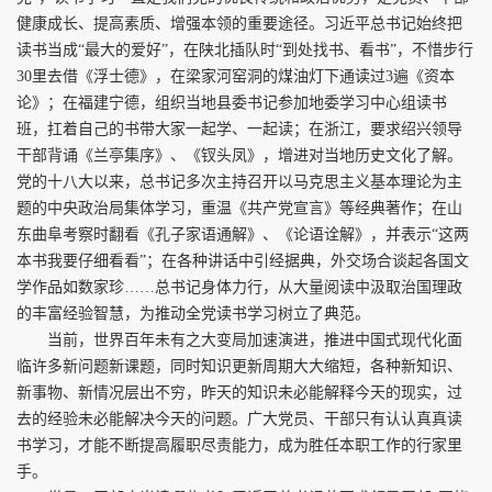
健康成长、提高素质、增强本领的重要途径。习近平总书记始终把
读书当成“最大的爱好”，在陕北插队时“到处找书、看书”，不惜步行
30里去借《浮士德》，在梁家河窑洞的煤油灯下通读过3遍《资本
论》；在福建宁德，组织当地县委书记参加地委学习中心组读书
班，扛着自己的书带大家一起学、一起读；在浙江，要求绍兴领导
干部背诵《兰亭集序》、《钗头凤》，增进对当地历史文化了解。
党的十八大以来，总书记多次主持召开以马克思主义基本理论为主
题的中央政治局集体学习，重温《共产党宣言》等经典著作；在山
东曲阜考察时翻看《孔子家语通解》、《论语诠解》，并表示“这两
本书我要仔细看看”；在各种讲话中引经据典，外交场合谈起各国文
学作品如数家珍……总书记身体力行，从大量阅读中汲取治国理政
的丰富经验智慧，为推动全党读书学习树立了典范。
当前，世界百年未有之大变局加速演进，推进中国式现代化面
临许多新问题新课题，同时知识更新周期大大缩短，各种新知识、
新事物、新情况层出不穷，昨天的知识未必能解释今天的现实，过
去的经验未必能解决今天的问题。广大党员、干部只有认认真真读
书学习，才能不断提高履职尽责能力，成为胜任本职工作的行家里
手。