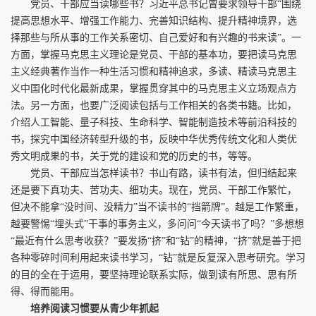
党员、干部应当读哪些书？习近平总书记曾要求领导干部“围绕
提高思想水平、增强工作能力、完善知识结构、提升精神境界，选
择那些与所从事的工作关系密切、自己爱好和有兴趣的书来读”。一
方面，掌握马克思主义理论是党员、干部的基本功，要把读马克思
主义经典著作当作一种生活习惯和精神追求，多读、精读马克思主
义中国化时代化最新成果，掌握贯穿其中的马克思主义立场观点方
法。另一方面，也要广泛阅读包括与工作相关的各类书籍。比如，
介绍人工智能、量子科技、生命科学、智能制造技术等前沿科技的
书，探究中国经济转型升级的书，反映中华优秀传统文化和人类优
秀文明成果的书，关于党的建设和党的历史的书，等等。
党员、干部应当怎样读书？书山有路，读书有法，但归结起来
还是要下真功夫、苦功夫、细功夫。现在，党员、干部工作繁忙，
但决不能拿“没时间、没精力”当不读书的“挡箭牌”。越是工作繁重，
越要警惕“埋头式”干事的事务主义，多问问“今天读书了吗？”多想想
“最近有什么思考收获？”要发扬“挤”和“钻”的精神，“挤”就是善于把
各种零碎时间利用起来读书学习，“钻”就是反复深入思考研究。学习
的目的全在于运用，要坚持理论联系实际，做到读有所思、思有所
得、得而能用。
培养阅读习惯要从青少年抓起