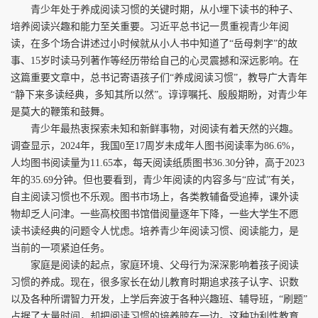
青少年处于养成阅读习惯的关键时期，从小埋下读书的种子、
培养阅读兴趣和能力至关重要。习近平总书记一贯重视青少年阅
读，在多个场合讲述过小时候就从小人书中知道了“岳母刺字”的故
事、15岁时读马列著作等经历带给自己的心灵震撼和深远影响。在
这篇重要文章中，总书记寄语孩子们“养成阅读习惯”，教导广大青年
“静下来多读经典，多知其所以然”。谆谆嘱托、殷殷期盼，对青少年
是莫大的鞭策和鼓舞。
青少年最热衷探索未知和新鲜事物，对阅读有着天然的兴趣。
调查显示，2024年，我国0至17周岁未成年人图书阅读率为86.6%，
人均图书阅读量为11.65本，每天阅读纸质图书36.30分钟，高于2023
年的35.69分钟。但也要看到，青少年阅读的内容多与“应试”有关，
自主阅读习惯也不乐观。图书市场上，各类教辅备受追捧，课外读
物却乏人问津。一些高校图书馆借阅量逐年下降，一些大学生不愿
读书读经典的问题令人忧虑。培养青少年阅读习惯、阅读能力，是
当前的一项紧迫任务。
家庭是阅读的起点，家庭环境、父母行为深深影响着孩子阅读
习惯的养成。现在，很多家长在幼儿教育时期追求孩子认字、识数
以及各种所谓智力开发，上学后奔波于各种兴趣班、辅导班，“刷题”
占据了大量时间，却把阅读习惯的培养晾在一边。这种功利性教育