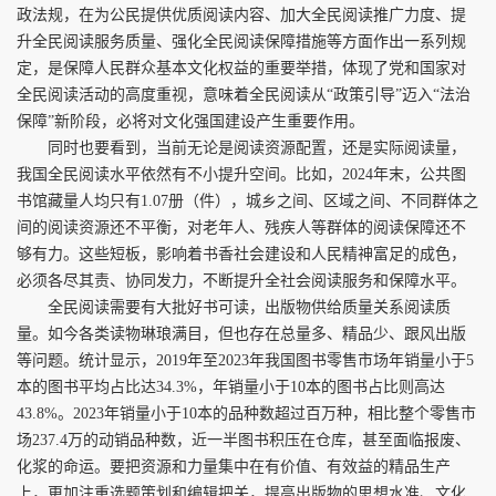
政法规，在为公民提供优质阅读内容、加大全民阅读推广力度、提
升全民阅读服务质量、强化全民阅读保障措施等方面作出一系列规
定，是保障人民群众基本文化权益的重要举措，体现了党和国家对
全民阅读活动的高度重视，意味着全民阅读从“政策引导”迈入“法治
保障”新阶段，必将对文化强国建设产生重要作用。
同时也要看到，当前无论是阅读资源配置，还是实际阅读量，
我国全民阅读水平依然有不小提升空间。比如，2024年末，公共图
书馆藏量人均只有1.07册（件），城乡之间、区域之间、不同群体之
间的阅读资源还不平衡，对老年人、残疾人等群体的阅读保障还不
够有力。这些短板，影响着书香社会建设和人民精神富足的成色，
必须各尽其责、协同发力，不断提升全社会阅读服务和保障水平。
全民阅读需要有大批好书可读，出版物供给质量关系阅读质
量。如今各类读物琳琅满目，但也存在总量多、精品少、跟风出版
等问题。统计显示，2019年至2023年我国图书零售市场年销量小于5
本的图书平均占比达34.3%，年销量小于10本的图书占比则高达
43.8%。2023年销量小于10本的品种数超过百万种，相比整个零售市
场237.4万的动销品种数，近一半图书积压在仓库，甚至面临报废、
化浆的命运。要把资源和力量集中在有价值、有效益的精品生产
上，更加注重选题策划和编辑把关，提高出版物的思想水准、文化