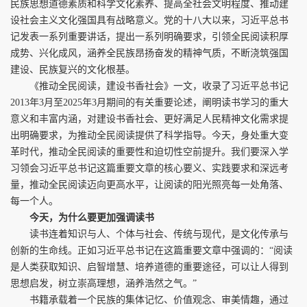
民族思想道德素质和科学文化素养、提高全社会文明程度、推动建
设社会主义文化强国具有战略意义。党的十八大以来，习近平总书
记发表一系列重要讲话，提出一系列明确要求，引领全民阅读积厚
成势、兴化成风，涵养全民族昂扬奋发的精神气质，不断浇筑强国
建设、民族复兴的文化根基。
《推动全民阅读，建设书香社会》一文，收录了习近平总书记
2013年3月至2025年3月期间的有关重要论述，阐明读书学习的重大
意义和丰富内涵，对建设书香社会、更好满足人民精神文化需求提
出明确要求，为推动全民阅读提供了科学指导。今天，身处重大变
革时代，推动全民阅读的重要性和迫切性空前提升。我们要深入学
习领会习近平总书记这篇重要文章的核心要义、实践要求和深远考
量，推动全民阅读迈向更高水平，让阅读的阳光照亮每一处角落、
每一个人。
今天，为什么要更加强调读书
读书连着知识与人、个体与社会、传统与现代，是文化传承与
创新的生命线。正如习近平总书记在这篇重要文章中强调的：“阅读
是人类获取知识、启智增慧、培养道德的重要途径，可以让人得到
思想启发，树立崇高理想，涵养浩然之气。”
书籍承载着一个民族的集体记忆、价值观念、审美情趣，通过