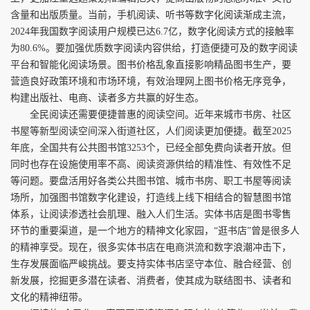
含量和出版质量。当前，手机阅读、听书等数字化阅读渐成主流，
2024年我国数字阅读用户规模已达6.7亿，数字化阅读方式的接触率
为80.6%。要加强优质数字阅读内容供给，打造便捷可及的数字阅读
平台和智能化阅读场景。图书价格乱象直接影响精品图书生产，要
营造良好政策环境和市场环境，有效治理网上图书价格无序竞争，
构建出版社、电商、读者多方共赢的好生态。
全民阅读还需要便捷普惠的阅读空间。近年来城市书房、社区
书屋等新型阅读空间深入街道社区，人们阅读更加便捷。截至2025
年底，全国共有公共图书馆3253个，已经全部免费向读者开放。但
同时也存在设施使用率不高、阅读资源供给的精准性、有效性不足
等问题。要盘活用好各类公共图书馆、城市书房、职工书屋等阅读
场所，加强图书馆数字化建设，打造线上线下相结合的智慧图书馆
体系，让阅读渗透社会肌理、融入人们生活。实体书店是图书零售
环节的重要渠道，是一个地方的精神文化家园，“逛书店”曾是很多人
的精神享受。现在，很多实体书店在电商洪流和数字浪潮冲击下，
生存发展面临严峻挑战。要支持实体书店坚守本位、融合经营、创
新发展，挖掘更多潜在读者、消费者，使其成为联结图书、读者和
文化的精神纽带。