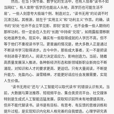
然而，在当下快节奏、数字化的生活中，也有人信奉“读书不如
当网红”，有人宣称“低学历也能出人头地，高学历也可能生活不
易”，一些人刻意夸大极端个例、制造对立，“读书无用”的论调不时
沉渣泛起。其根源，就在于“实用主义”和“功利主义”作祟。的确，读
书的“好处”也许不会立竿见影、即刻“变现”，也不会像一些人期待的
那样功利，但一定会在人生的“长跑”中持续“兑现”，如雨露般潜移默
化地滋养生命。现实中，确实有一些取得成就的人学历不高，但不
等于他们不重视读书学习。更普遍的情况是，绝大多数人正是通过
不断读书学习取得进步。古今中外，那些成大事者，无一不是把读
书刻进骨子里的人。阅读力决定适应力，影响创造力。当前，随着
高质量发展深入推进，各种新经济形态和新领域新职业新岗位不断
涌现，对知识和人才的要求更高、更迫切。只有大量阅读，不断提
升能力、充盈内心、澡雪精神，才能更好适应社会发展需要，实现
人生价值。
“读书无用论”还与“人工智能可以取代读书”的错误认识有关。当
前，大数据与算法推荐、短视频平台、集合类资讯平台、社交媒体
特别是生成式人工智能迅猛发展，获取知识前所未有地便捷高效，
但并不能代替读书。读书是有目标、有思考、有反馈的思维训练和
提升过程，是实现知识内化和人格完善的自我塑造。心理学研究表