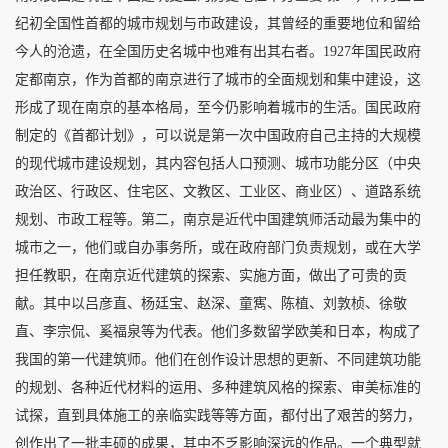
纪初全国性首都的城市规划与市政建设，其曾经的重要地位和留给
今人的沧遗，在全国历史名城中也难有出其右者。1927年国民政府
定都南京，作为首都的南京进行了城市的全面规划和集中建设，这
形成了现在南京的基本格局，至今仍影响着城市的生活。国民政府
制定的《首都计划》，可以说是第一次中国政府自己主持的大规模
的现代城市建设规划，其内容包括人口预测、城市功能分区（中央
政治区、行政区、住宅区、文教区、工业区、商业区）、道路系统
规划、市政工程等。第二，南京是近代中国建筑师活动最为集中的
城市之一，他们或自办事务所，或在政府部门负责规划，或在大学
担任教职，在南京近代建筑的探索、实施方面，做出了可贵的贡
献。其中以吕彦直、杨廷宝、赵深、童寯、陈植、刘敦桢、徐敬
直、李宗侃、奚福泉等为代表。他们多数留学欧美和日本，构成了
我国的第一代建筑师。他们在创作设计思想的更新、不同建筑功能
的规划、各种近代材料的运用、多种建筑风格的探索、审美标准的
试探，直到具体施工的亲临实践等等方面，都付出了艰苦的努力，
创作出了一批丰硕的成果，其中不乏影响深远的作品。一个典型就