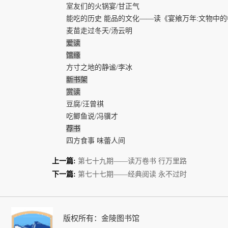
室友们的火锅宴/甘正气
能吃的历史 能品的文化——读《宴飨万年:文物中的
麦苗走过冬天/汤云明
爱读
馆缘
方寸之地的静谧/李冰
新书架
赏读
豆腐/汪曾祺
吃鲫鱼说/冯骥才
荐书
四方食事 味蕾人间
上一篇:
第七十九期——读万卷书 行万里路
下一篇:
第七十七期——经典阅读 永不过时
版权所有：金陵图书馆