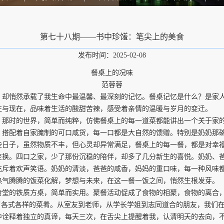
第七十八期——书中珍馐：笔尖上的美食
发布时间：2025-02-08
餐桌上的况味
范蓉蓉
悄然承载了我生命中最温馨、最深刻的记忆。餐桌记忆是什么？是家人
往与现在，品味着生活的酸甜苦辣，感受着亲情的温暖与岁月的变迁。
时的世界，简单而纯粹，仿佛餐桌上的每一道菜都能讲出一个关于家的
，搭配着自家腌制的可口咸货，每一口都是大自然的馈赠。特别是奶奶那
些日子，虽然物质不丰，但心灵却异常满足，餐桌上的每一餐，都是对幸
。四口之家，少了那份沉稳的陪伴，却多了几分新生的喜悦。奶奶、爸
充斥着欢声笑语。奶奶的清淡，爸爸的咸香，妈妈的重口味，每一种风味
热气腾腾的饭菜化解，梦想与未来，在这一餐一饭之间，悄然生根发芽。
的铁质方桌，简单而实用。聚餐活动促成了食物的相聚，食物的离合，也
了各式各样的菜肴。从室友到老师，从学长学姐到志同道合的朋友，我们
中诠释着独立的真谛，每天三次，在舌尖上提醒着我，认清明天的去向，