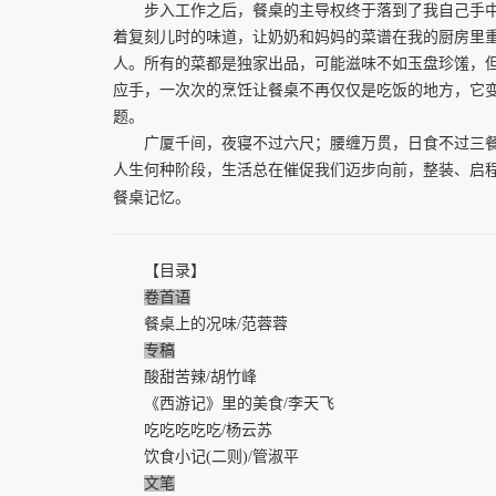
步入工作之后，餐桌的主导权终于落到了我自己手中。
着复刻儿时的味道，让奶奶和妈妈的菜谱在我的厨房里
人。所有的菜都是独家出品，可能滋味不如玉盘珍馐，但
应手，一次次的烹饪让餐桌不再仅仅是吃饭的地方，它
题。
广厦千间，夜寝不过六尺；腰缠万贯，日食不过三餐。
人生何种阶段，生活总在催促我们迈步向前，整装、启
餐桌记忆。
【目录】
卷首语
餐桌上的况味/范蓉蓉
专稿
酸甜苦辣/胡竹峰
《西游记》里的美食/李天飞
吃吃吃吃吃/杨云苏
饮食小记(二则)/管淑平
文笔