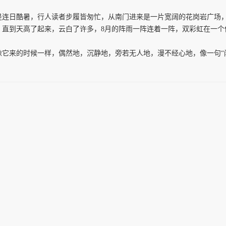
日酷暑，行人读者步履皆匆忙，从南门进来是一片宽阔的花岗岩广场，
。直到天高了起来，云白了许多，8月的阵雨一阵连着一阵，双彩虹在一个
来的时候一样，偶然地，沉静地，旁若无人地，漫不经心地，像一句“闲