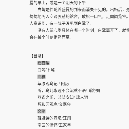
露的早上，或是一个阴天的下午……
白鹭是伴随着盛夏的到来而消失不见的。出梅后，是连
匆匆地闯入空调强劲的馆舍，放松一口气，走向阅览室
人意识到，有一阵子没见到白鹭了。
没有人留心到具体在哪一个时刻，白鹭离开了，就像它
会在某个时刻悄然而至。
【目录】
卷首语
白鹭/卜璐
专稿
草原观鸟记 / 阿厉
听，鸟儿永远不会沉默不语/ 肖舒妍
燕雀之乐，鸿鹄安知/ 璃人泪
颐和园观鸟/文嘉会
文笔
融进诗的意境/汪翔
南园的情怀/王家年