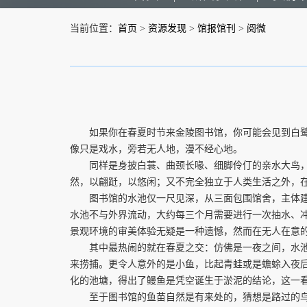
当前位置：
首页
>
资源发现
>
馆报馆刊
>
阅微
如果你在春夏时节来金陵图书馆，你可能会见到白鹭。
像只是戏水，旁若无人地，漫不经心地。
同样是身披白蓑、曲颈长喙、细脚伶仃的亲水大鸟，白鹭
然，以翩跹，以悠闲；又不完全独立于人类生活之外，
图书馆的水池仅一尺见深，从三面包围馆舍，主体建筑
水池不与外界流动，大约每三个月需要进行一次抽水、
景观环境的审美体验无疑是一种遗憾，然而在无人在意
其中最热闹的就在春夏之交：仿佛是一夜之间，水池里
来捞捕。更令人意外的是小鱼，比起青蛙或是蟾蜍入夜后
化的池塘，得出了鳗鱼是凭空诞生于淤泥的结论，这一
至于图书馆的鱼苗自然是有来处的，猜想是路过的鸟，