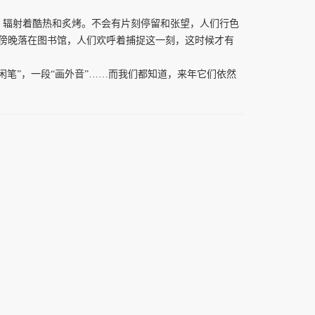
辐射着酷热和炙烤。不会有片刻停留和张望，人们行色
傍晚落在图书馆，人们欢呼着捕捉这一刻，这时候才有
笔”，一段“画外音”……而我们都知道，来年它们依然