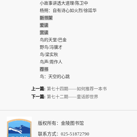
小故事讲透大道理/陈卫中
杨朔：自有诗心如火烈/徐廷华
新书架
爱读
赏读
鸟的天堂/巴金
野鸟/冯骥才
鸟/梁实秋
鸟声/周作人
荐书
鸟：天空的心跳
上一篇:
第七十四期——如何推荐一本书
下一篇:
第七十二期——童话即世界
版权所有：金陵图书馆
联系方式：025-51872790