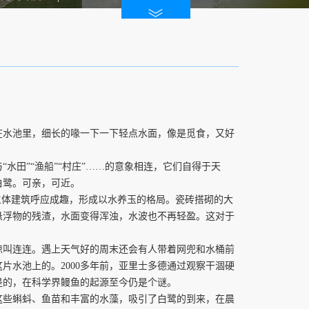
水池里，细长的喙一下一下轻点水面，像是觅食，又好
田”“渔船”“村庄”……的意象相连，它们自得于天
白鹭。可亲，可近。
体建筑呼应成趣，形成以水养玉的格局。瓷砖搭砌的大
悬浮物的残渣，水面变得浑浊，水波也不再轻盈。这对于
叫连连。遇上天气好的周末还会有人带着网兜和水桶前
水池上的。2000多年前，亚里士多德通过观察干涸硬
是的，在科学界鳗鱼的起源至今仍是个谜。
些蝌蚪、鱼苗和丰富的水藻，吸引了白鹭的到来，在晨