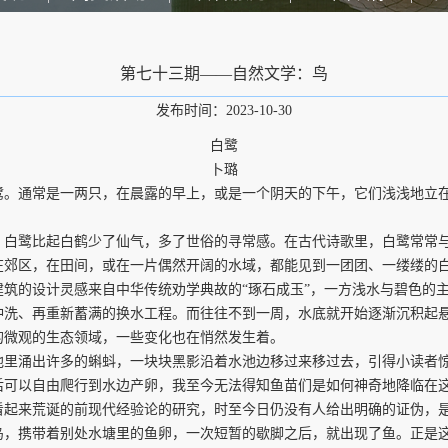
第七十三期——自然文学：鸟
发布时间：2023-10-30
白鹭
卜璐
通常是一两只，在晨露的早上，或是一个阴天的下午，它们浅浅地立在
比起白鹤少了仙气，多了世俗的寻常感。在古代诗歌里，白鹭常常与“水
在郊区，在田间，或在一片偶然开阔的水域，都能见到一团团、一缕缕的
的设计灵感来自中华传统劝学典故的“琢石成玉”，一方浅水与碧色的主
冲洗、再重新蓄满的换水工程。而往往不到一周，水底就开始逐渐沉积起
的微观的生态领域，一些变化也在悄然发生着。
涌出许多的蝌蚪，一块块黑影沿着水池边移过来移过去，引得小读者惊
可以自由爬行到水边产卵，我至今无法得知鱼苗们是如何神奇地降临在这片
看起来荒诞的前现代经验论的研究，时至今日仍没有人给出明确的证伪，
携带着别处水塘里的鱼卵，一次短暂的歇脚之后，就出现了鱼。正是这