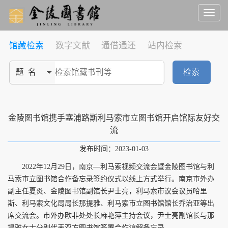
Toggl
naviga
馆藏检索
数字文献
通借通还
站内检索
检索
金陵图书馆携手塞浦路斯利马索市立图书馆开启馆际友好交
流
发布时间：2023-01-03
2022年12月29日，南京—利马索视频交流会暨金陵图书馆与利
马索市立图书馆合作备忘录签约仪式以线上方式举行。南京市外办
副主任夏炎、金陵图书馆副馆长尹士亮，利马索市议会议员哈里
斯、利马索文化局局长那提雅、利马索市立图书馆馆长乔治亚等出
席交流会。市外办欧非处处长麻艳萍主持会议，尹士亮副馆长与那
提雅女士分别代表双方图书馆签署合作谅解备忘录。