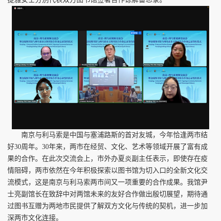
南京与利马索是中国与塞浦路斯的首对友城，今年恰逢两市结
好30周年。30年来，两市在经贸、文化、艺术等领域开展了富有成
果的合作。在此次交流会上，市外办夏炎副主任表示，即使存在疫
情阻碍，两市依然在今年积极探索以图书馆为切入口的全新文化交
流模式，这是南京与利马索两市间又一项重要的合作成果。我馆尹
士亮副馆长在致辞中对两馆未来的友好合作做出殷切展望，期待通
过图书互赠为两地市民提供了解双方文化与传统的契机，进一步加
深两市文化连接。