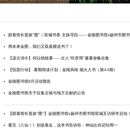
跟着馆长逛旅“图”｜双城书香·文脉寻踪—— 金陵图书馆x扬州市图
周末来金图，我们又双叒叕送书了！
【汲古润今】何以销烦暑——古人“吃穿用”避暑攻略合集
【悦苗行动】 暑期阅读计划：金陵风味 烟火入书（第4-6期）
金陵图书馆8月活动预告
金陵图书馆关于征集古籍与地方文献的公告
【跟着馆长逛旅“图”】金陵图书馆x扬州市图书馆双城互访研学启动
看完《八仙！》别急着走，这本书告诉你：神仙比你还怕周一